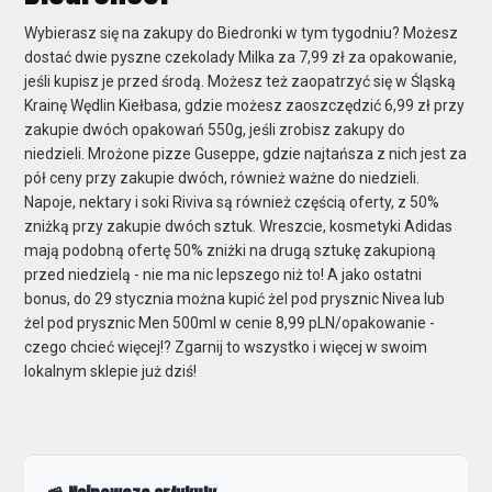
Wybierasz się na zakupy do Biedronki w tym tygodniu? Możesz
dostać dwie pyszne czekolady Milka za 7,99 zł za opakowanie,
jeśli kupisz je przed środą. Możesz też zaopatrzyć się w Śląską
Krainę Wędlin Kiełbasa, gdzie możesz zaoszczędzić 6,99 zł przy
zakupie dwóch opakowań 550g, jeśli zrobisz zakupy do
niedzieli. Mrożone pizze Guseppe, gdzie najtańsza z nich jest za
pół ceny przy zakupie dwóch, również ważne do niedzieli.
Napoje, nektary i soki Riviva są również częścią oferty, z 50%
zniżką przy zakupie dwóch sztuk. Wreszcie, kosmetyki Adidas
mają podobną ofertę 50% zniżki na drugą sztukę zakupioną
przed niedzielą - nie ma nic lepszego niż to! A jako ostatni
bonus, do 29 stycznia można kupić żel pod prysznic Nivea lub
żel pod prysznic Men 500ml w cenie 8,99 pLN/opakowanie -
czego chcieć więcej!? Zgarnij to wszystko i więcej w swoim
lokalnym sklepie już dziś!