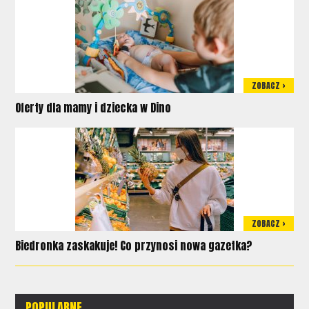
ZOBACZ >
Oferty dla mamy i dziecka w Dino
ZOBACZ >
Biedronka zaskakuje! Co przynosi nowa gazetka?
POPULARNE