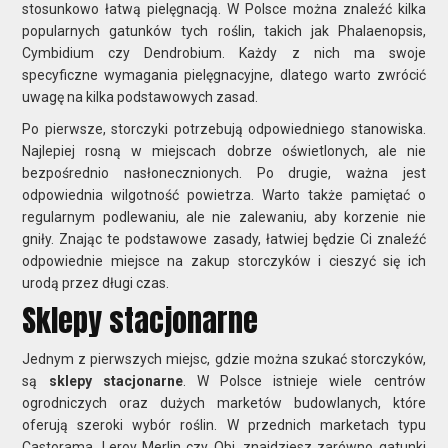
stosunkowo łatwą pielęgnacją. W Polsce można znaleźć kilka
popularnych gatunków tych roślin, takich jak Phalaenopsis,
Cymbidium czy Dendrobium. Każdy z nich ma swoje
specyficzne wymagania pielęgnacyjne, dlatego warto zwrócić
uwagę na kilka podstawowych zasad.
Po pierwsze, storczyki potrzebują odpowiedniego stanowiska.
Najlepiej rosną w miejscach dobrze oświetlonych, ale nie
bezpośrednio nasłonecznionych. Po drugie, ważna jest
odpowiednia wilgotność powietrza. Warto także pamiętać o
regularnym podlewaniu, ale nie zalewaniu, aby korzenie nie
gniły. Znając te podstawowe zasady, łatwiej będzie Ci znaleźć
odpowiednie miejsce na zakup storczyków i cieszyć się ich
urodą przez długi czas.
Sklepy stacjonarne
Jednym z pierwszych miejsc, gdzie można szukać storczyków,
są
sklepy stacjonarne
. W Polsce istnieje wiele centrów
ogrodniczych oraz dużych marketów budowlanych, które
oferują szeroki wybór roślin. W przednich marketach typu
Castorama, Leroy Merlin czy Obi, znajdziesz zarówno gatunki