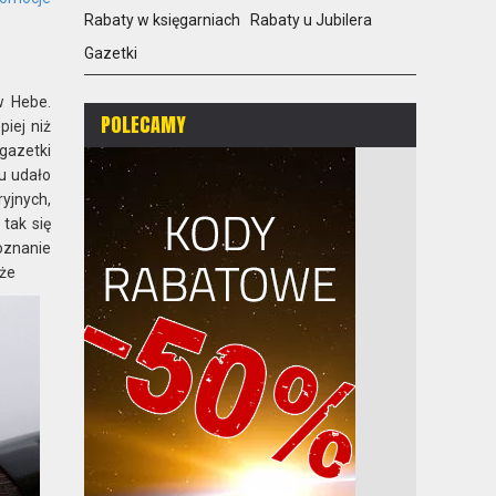
Rabaty w księgarniach
Rabaty u Jubilera
Gazetki
w Hebe.
POLECAMY
piej niż
 gazetki
u udało
yjnych,
tak się
oznanie
 że