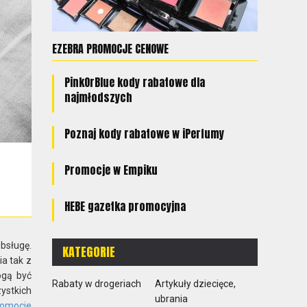
EZEBRA PROMOCJE CENOWE
PinkOrBlue kody rabatowe dla
najmłodszych
Poznaj kody rabatowe w iPerfumy
Promocje w Empiku
HEBE gazetka promocyjna
obsługę.
KATEGORIE
a tak z
ogą być
Rabaty w drogeriach
Artykuły dziecięce,
ystkich
ubrania
romocje