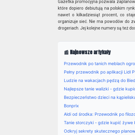
Gazetka promocyjna pozwala zaplanowa
które dopiero debiutują na polskim ry
nawet o kilkadziesiąt procent, co sta
organizuje sieć. Nie ma powodów do z
drogeriach. Jej kolejne numery są też do
📰 Najnowsze artykuły
Przewodnik po tanich meblach ogr
Pełny przewodnik po aplikacji Lidl
Ludzie na wakacjach pędzą do Biedr
Najlepsze tanie walizki - gdzie kupi
Bezpieczeństwo dzieci na kąpielis
Bonprix
Aldi od środka: Przewodnik po filozo
Tanie storczyki - gdzie kupić żywe 
Odkryj sekrety skutecznego planow