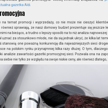
ktualna gazetka Aldi
.
promocyjna
je na temat promocji i wyprzedaży, co nie może nie cieszyć klientó
e również sprawiają, że nasz domowy budżet prezentuje się jeszcze le
mi na bieżąco, a trudno o lepszy sposób na to niż analiza najnowszej
 uznać za stosunkowo młode, nie da się jednak ukryć, że kilka lat tem
ziś stanowią one poważną konkurencję dla najważniejszych sieci droger
sce na polskim rynku przynajmniej kilka razy dłużej. O tym, dlaczego 
ki analizie zawartości gazetki promocyjnej sieci. Pozwala ona na zap
 siebie nie tylko ze względu na swoje niskie ceny, ale również dlatego,