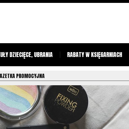
UŁY DZIECIĘCE, UBRANIA
RABATY W KSIĘGARNIACH
GAZETKA PROMOCYJNA