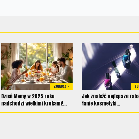
ZOBACZ >
ZO
Dzień Mamy w 2025 roku
Jak znaleźć najlepsze rab
nadchodzi wielkimi krokami!...
tanie kosmetyki...