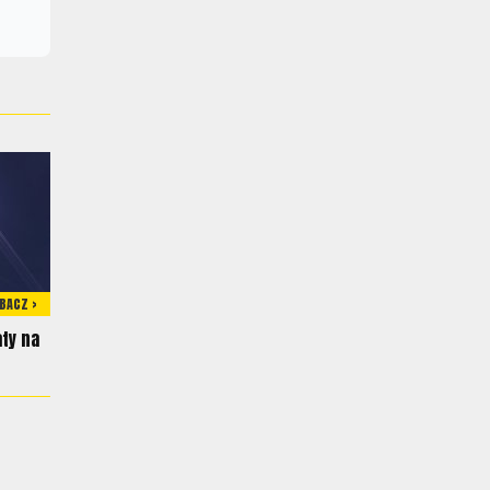
BACZ >
aty na