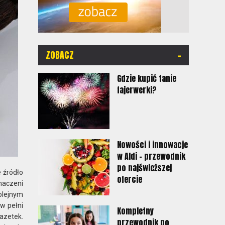
-
ZOBACZ
Gdzie kupić tanie
fajerwerki?
Nowości i innowacje
w Aldi - przewodnik
po najświeższej
 źródło
ofercie
naczeni
olejnym
w pełni
Kompletny
azetek.
przewodnik po