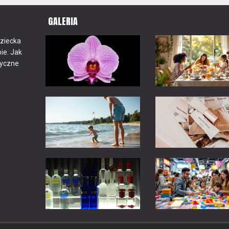
GALERIA
Dziecka
ie. Jak
tyczne