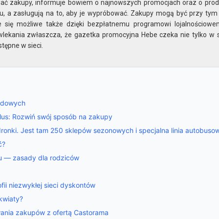
ć zakupy, informuje bowiem o najnowszych promocjach oraz o prod
nku, a zasługują na to, aby je wypróbować. Zakupy mogą być przy tym
je się możliwe także dzięki bezpłatnemu programowi lojalnościowem
wlekania zwłaszcza, że gazetka promocyjna Hebe czeka nie tylko w
stępne w sieci.
odowych
 Plus: Rozwiń swój sposób na zakupy
onki. Jest tam 250 sklepów sezonowych i specjalna linia autobuso
ć?
ku — zasady dla rodziców
fii niezwykłej sieci dyskontów
kwiaty?
ania zakupów z ofertą Castorama