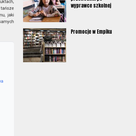
uktach,
wyprawce szkolnej
 tańsze
u, jaki
 samych
Promocje w Empiku
wa