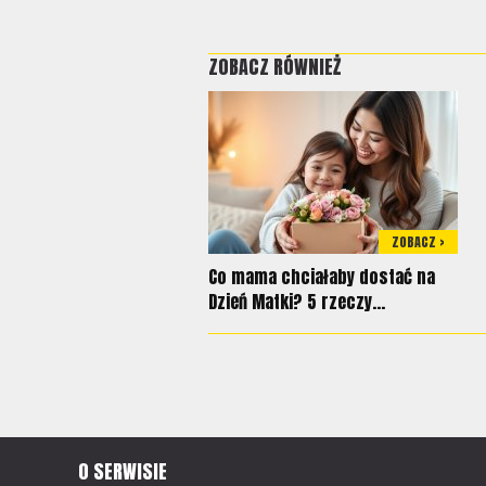
ZOBACZ RÓWNIEŻ
ZOBACZ >
Co mama chciałaby dostać na
Dzień Matki? 5 rzeczy...
O SERWISIE