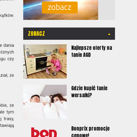
kątków.
-
ZOBACZ
we dania
Najlepsze oferty na
różnych
tanie AGD
ngu czy
ział, że
Gdzie kupić tanie
wersalki?
bie, że
ale tym
 trasy,
stawiają
Bonprix promocje
cenowe!