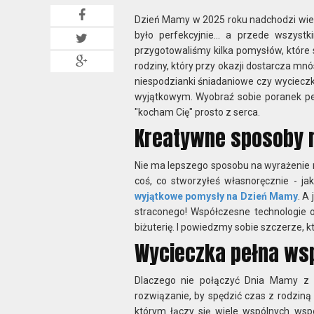
Dzień Mamy w 2025 roku nadchodzi wielk
było perfekcyjnie... a przede wszyst
przygotowaliśmy kilka pomysłów, które 
rodziny, który przy okazji dostarcza mn
niespodzianki śniadaniowe czy wycieczk
wyjątkowym. Wyobraź sobie poranek p
"kocham Cię" prosto z serca.
Kreatywne sposoby n
Nie ma lepszego sposobu na wyrażenie m
coś, co stworzyłeś własnoręcznie - 
wyjątkowe pomysły na Dzień Mamy
. A
straconego! Współczesne technologie 
biżuterię. I powiedzmy sobie szczerze, k
Wycieczka pełna wsp
Dlaczego nie połączyć Dnia Mamy z 
rozwiązanie, by spędzić czas z rodziną 
którym łączy się wiele wspólnych wsp