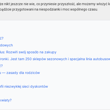
że nikt jeszcze nie wie, co przyniesie przyszłość, ale możemy włożyć 
 bądźcie przygotowani na niespodzianki i moc wspólnego czasu.
ić?
odowych
 Plus: Rozwiń swój sposób na zakupy
onki. Jest tam 250 sklepów sezonowych i specjalna linia autobuso
ć?
ku — zasady dla rodziców
fii niezwykłej sieci dyskontów
kwiaty?