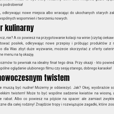
 do podrobienia!
 odkrywając nowe miejsca albo wracając do ukochanych starych za
wspólnych wspomnień i tworzeniu nowych.
 kulinarny
cz, nie? A co powiesz na przygotowanie kolacji na winie (czytaj cieka
tować posiłek, odkrywając nowe przepisy i próbując produktów z 
e to dla Was zbyt duże wyzwanie, możecie skorzystać z oferty cateri
ne menu na tę okazję.
ozmów to pewniak na idealny finał tego dnia. Przy okazji - kto powied
spólne oglądanie ulubionego filmu czy sesję starego, dobrego karaoke!
z nowoczesnym twistem
inne muszą być nudne! Możemy je odświeżyć. Jak? Okej, wyobraźcie so
 z lekkim twistem! Może to być wspólne sadzenie kwiatów na wiosnę, 
 rabat. Albo co powiesz na pójście na spacer: ale zamiast zwykłej
zne dla całej rodziny! Znajdźcie tropy i rozwiązujcie zagadki, które zo