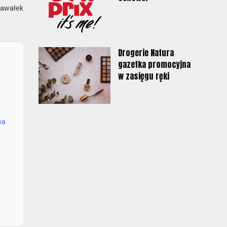
kawałek
Drogerie Natura
gazetka promocyjna
w zasięgu ręki
wa