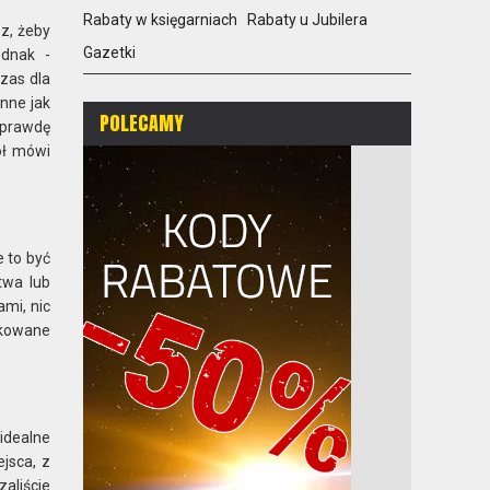
Rabaty w księgarniach
Rabaty u Jubilera
z, żeby
Gazetki
ednak -
zas dla
inne jak
POLECAMY
aprawdę
ół mówi
 to być
twa lub
ami, nic
ykowane
idealne
ejsca, z
aliście