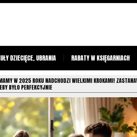
UŁY DZIECIĘCE, UBRANIA
RABATY W KSIĘGARNIACH
 MAMY W 2025 ROKU NADCHODZI WIELKIMI KROKAMI! ZASTAN
EBY BYŁO PERFEKCYJNIE