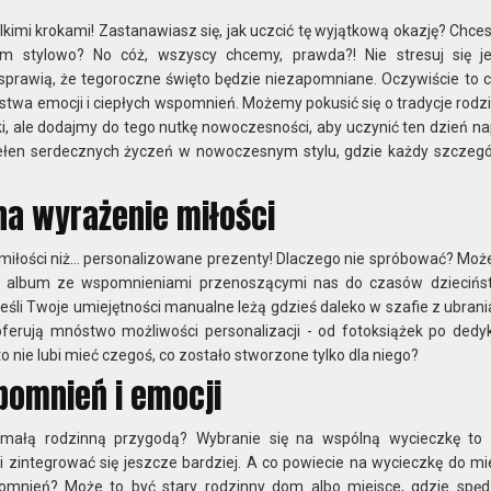
imi krokami! Zastanawiasz się, jak uczcić tę wyjątkową okazję? Chces
kim stylowo? No cóż, wszyscy chcemy, prawda?! Nie stresuj się j
sprawią, że tegoroczne święto będzie niezapomniane. Oczywiście to c
óstwa emocji i ciepłych wspomnień. Możemy pokusić się o tradycje rodz
i, ale dodajmy do tego nutkę nowoczesności, aby uczynić ten dzień n
ełen serdecznych życzeń w nowoczesnym stylu, gdzie każdy szczeg
a wyrażenie miłości
iłości niż... personalizowane prezenty! Dlaczego nie spróbować? Może
jak album ze wspomnieniami przenoszącymi nas do czasów dziecińs
 jeśli Twoje umiejętności manualne leżą gdzieś daleko w szafie z ubrani
oferują mnóstwo możliwości personalizacji - od fotoksiążek po ded
to nie lubi mieć czegoś, co zostało stworzone tylko dla niego?
omnień i emocji
małą rodzinną przygodą? Wybranie się na wspólną wycieczkę to 
i zintegrować się jeszcze bardziej. A co powiecie na wycieczkę do mi
omnień? Może to być stary rodzinny dom albo miejsce, gdzie spędz