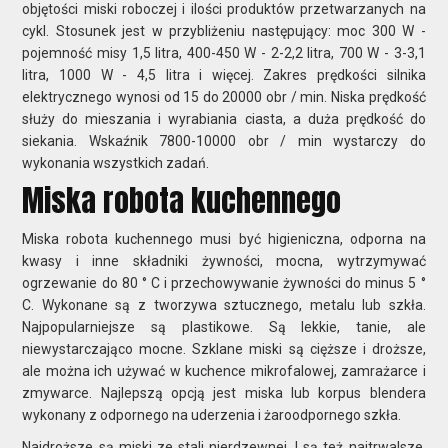
objętości miski roboczej i ilości produktów przetwarzanych na
cykl. Stosunek jest w przybliżeniu następujący: moc 300 W -
pojemność misy 1,5 litra, 400-450 W - 2-2,2 litra, 700 W - 3-3,1
litra, 1000 W - 4,5 litra i więcej. Zakres prędkości silnika
elektrycznego wynosi od 15 do 20000 obr / min. Niska prędkość
służy do mieszania i wyrabiania ciasta, a duża prędkość do
siekania. Wskaźnik 7800-10000 obr / min wystarczy do
wykonania wszystkich zadań.
Miska robota kuchennego
Miska robota kuchennego musi być higieniczna, odporna na
kwasy i inne składniki żywności, mocna, wytrzymywać
ogrzewanie do 80 ° C i przechowywanie żywności do minus 5 °
C. Wykonane są z tworzywa sztucznego, metalu lub szkła.
Najpopularniejsze są plastikowe. Są lekkie, tanie, ale
niewystarczająco mocne. Szklane miski są cięższe i droższe,
ale można ich używać w kuchence mikrofalowej, zamrażarce i
zmywarce. Najlepszą opcją jest miska lub korpus blendera
wykonany z odpornego na uderzenia i żaroodpornego szkła.
Najdroższe są miski ze stali nierdzewnej. I są też najtrwalsze,