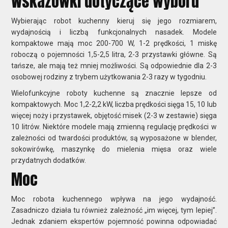
Wskazówki dotyczące wyboru
Wybierając robot kuchenny kieruj się jego rozmiarem,
wydajnością i liczbą funkcjonalnych nasadek. Modele
kompaktowe mają moc 200-700 W, 1-2 prędkości, 1 miskę
roboczą o pojemności 1,5-2,5 litra, 2-3 przystawki główne. Są
tańsze, ale mają też mniej możliwości. Są odpowiednie dla 2-3
osobowej rodziny z trybem użytkowania 2-3 razy w tygodniu.
Wielofunkcyjne roboty kuchenne są znacznie lepsze od
kompaktowych. Moc 1,2-2,2 kW, liczba prędkości sięga 15, 10 lub
więcej noży i przystawek, objętość misek (2-3 w zestawie) sięga
10 litrów. Niektóre modele mają zmienną regulację prędkości w
zależności od twardości produktów, są wyposażone w blender,
sokowirówkę, maszynkę do mielenia mięsa oraz wiele
przydatnych dodatków.
Moc
Moc robota kuchennego wpływa na jego wydajność.
Zasadniczo działa tu również zależność „im więcej, tym lepiej”.
Jednak zdaniem ekspertów pojemność powinna odpowiadać