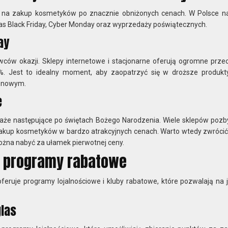
 na zakup kosmetyków po znacznie obniżonych cenach. W Polsce na
s Black Friday, Cyber Monday oraz wyprzedaży poświątecznych.
ay
wców okazji. Sklepy internetowe i stacjonarne oferują ogromne prze
%. Jest to idealny moment, aby zaopatrzyć się w droższe produkty
cenowym.
e
e następujące po świętach Bożego Narodzenia. Wiele sklepów pozb
zakup kosmetyków w bardzo atrakcyjnych cenach. Warto wtedy zwróci
ożna nabyć za ułamek pierwotnej ceny.
 i programy rabatowe
eruje programy lojalnościowe i kluby rabatowe, które pozwalają na 
las