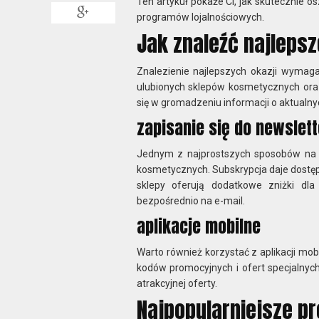
Ten artykuł pokaże Ci, jak skutecznie 
programów lojalnościowych.
Jak znaleźć najlepsz
Znalezienie najlepszych okazji wymaga 
ulubionych sklepów kosmetycznych oraz
się w gromadzeniu informacji o aktualny
zapisanie się do newslet
Jednym z najprostszych sposobów na b
kosmetycznych. Subskrypcja daje dostęp 
sklepy oferują dodatkowe zniżki dl
bezpośrednio na e-mail.
aplikacje mobilne
Warto również korzystać z aplikacji mob
kodów promocyjnych i ofert specjalnych
atrakcyjnej oferty.
Najpopularniejsze p