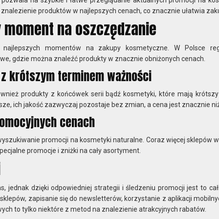
ie znalezienie produktów w najlepszych cenach, co znacznie ułatwia zak
y moment na oszczędzanie
z najlepszych momentów na zakupy kosmetyczne. W Polsce regu
e, gdzie można znaleźć produkty w znacznie obniżonych cenach.
y z krótszym terminem ważności
nież produkty z końcówek serii bądź kosmetyki, które mają krótszy
ze, ich jakość zazwyczaj pozostaje bez zmian, a cena jest znacznie ni
romocyjnych cenach
yszukiwanie promocji na kosmetyki naturalne. Coraz więcej sklepów w
specjalne promocje i zniżki na cały asortyment.
i
, jednak dzięki odpowiedniej strategii i śledzeniu promocji jest to ca
sklepów, zapisanie się do newsletterów, korzystanie z aplikacji mobiln
ch to tylko niektóre z metod na znalezienie atrakcyjnych rabatów.