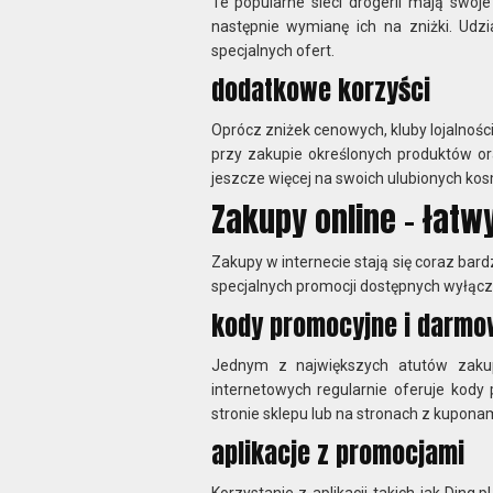
Te popularne sieci drogerii mają swoj
następnie wymianę ich na zniżki. Udz
specjalnych ofert.
dodatkowe korzyści
Oprócz zniżek cenowych, kluby lojalnoś
przy zakupie określonych produktów o
jeszcze więcej na swoich ulubionych ko
Zakupy online – łatw
Zakupy w internecie stają się coraz bar
specjalnych promocji dostępnych wyłączn
kody promocyjne i darmo
Jednym z największych atutów zaku
internetowych regularnie oferuje kod
stronie sklepu lub na stronach z kupona
aplikacje z promocjami
Korzystanie z aplikacji takich jak Ding