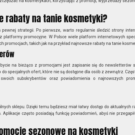
oszczędzać na kosmetykach, korzystając z promocji, wyprzedaży sezon
e rabaty na tanie kosmetyki?
pewnej strategii. Po pierwsze, warto regularnie śledzić strony inte
 platformy promocyjne. W Polsce wiele platform internetowych specj
ch promocjach, takich jak na przykład najnowsze rabaty na tanie kosmet
terów
ycie na bieżąco z promocjami jest zapisanie się do newsletterów 
do specjalnych ofert, które nie są dostępne dla osób z zewnątrz. Częs
a swoich subskrybentów oraz powiadomienia o najnowszych pro
ilnych sklepu. Dzięki temu będziesz miał łatwy dostęp do aktualnych 
. Aplikacje często posiadają funkcję powiadomień, abyś nie przegapił
romocje sezonowe na kosmetyki