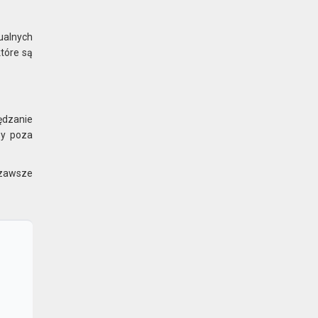
ualnych
które są
ędzanie
by poza
 zawsze