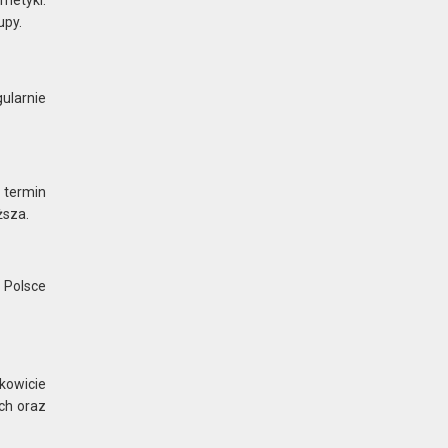
upy.
larnie
 termin
ższa.
 Polsce
łkowicie
ych oraz