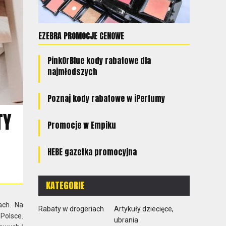
EZEBRA PROMOCJE CENOWE
PinkOrBlue kody rabatowe dla
najmłodszych
Poznaj kody rabatowe w iPerfumy
TY
Promocje w Empiku
HEBE gazetka promocyjna
KATEGORIE
ach. Na
Rabaty w drogeriach
Artykuły dziecięce,
Polsce.
ubrania