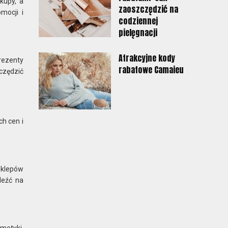
kupy, a
zaoszczędzić na
mocji i
codziennej
pielęgnacji
Atrakcyjne kody
rezenty
rabatowe Camaieu
czędzić
ch cen i
klepów
leźć na
smetyki.