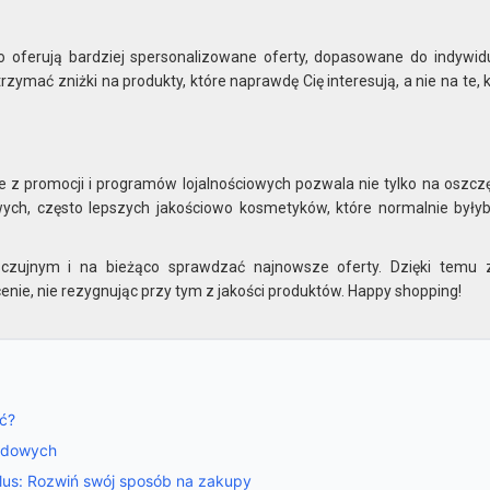
sto oferują bardziej spersonalizowane oferty, dopasowane do indywid
zymać zniżki na produkty, które naprawdę Cię interesują, a nie na te, 
e z promocji i programów lojalnościowych pozwala nie tylko na oszcz
wych, często lepszych jakościowo kosmetyków, które normalnie były
 czujnym i na bieżąco sprawdzać najnowsze oferty. Dzięki temu
cenie, nie rezygnując przy tym z jakości produktów. Happy shopping!
ić?
odowych
 Plus: Rozwiń swój sposób na zakupy