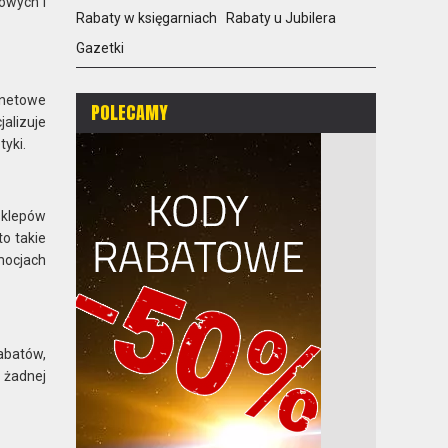
owych i
Rabaty w księgarniach
Rabaty u Jubilera
Gazetki
rnetowe
POLECAMY
alizuje
yki.
sklepów
to takie
mocjach
rabatów,
 żadnej