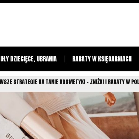
UŁY DZIECIĘCE, UBRANIA
RABATY W KSIĘGARNIACH
SZE STRATEGIE NA TANIE KOSMETYKI – ZNIŻKI I RABATY W PO