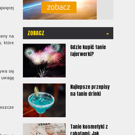
jwięcej
-
ZOBACZ
ceny na
, które
Gdzie kupić tanie
fajerwerki?
ywa się
ć uwagę
Najlepsze przepisy
na tanie drinki
jeszcze
Tanie kosmetyki z
rabatami: Jak