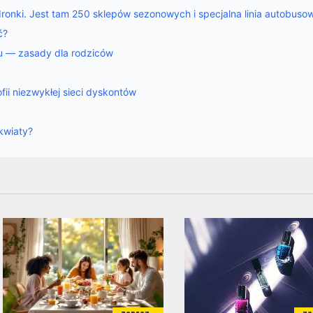
onki. Jest tam 250 sklepów sezonowych i specjalna linia autobuso
ć?
ku — zasady dla rodziców
fii niezwykłej sieci dyskontów
kwiaty?