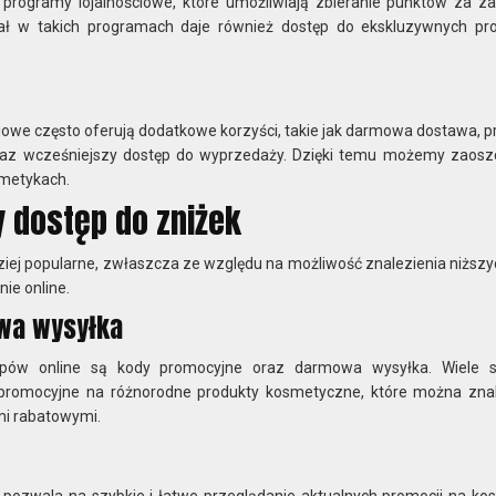
e programy lojalnościowe, które umożliwiają zbieranie punktów za za
iał w takich programach daje również dostęp do ekskluzywnych pro
ciowe często oferują dodatkowe korzyści, takie jak darmowa dostawa, p
raz wcześniejszy dostęp do wyprzedaży. Dzięki temu możemy zaosz
smetykach.
y dostęp do zniżek
dziej popularne, zwłaszcza ze względu na możliwość znalezienia niższy
ie online.
wa wysyłka
pów online są kody promocyjne oraz darmowa wysyłka. Wiele s
y promocyjne na różnorodne produkty kosmetyczne, które można zna
mi rabatowymi.
.pl pozwala na szybkie i łatwe przeglądanie aktualnych promocji na ko